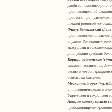
ухода за полостью рта, 
противовирусной активн
процессы при пульпитах,
тканей ротовой полости
Фикус бенгальский (ficus
противовоспалительное и
опухоли. Залечивает ранк
вяжущими и заживляющим
рта, убивая вредные бак
Корица цейлонская (cin
снимает воспаления. Ант
десны и предотвращает 
освежает дыхание.
Мускатный орех (myristic
антисептическими и анал
Укрепляет и сохраняет зд
Акация катеху (acacia ca
предотвращения кровото