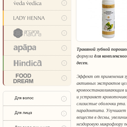
Травяной зубной порошо
формула
для комплексног
десен.
Эффект от применения з
активных экстрактов це
кровоостанавливающим и
и устраняет кровоточиво
Для волос
слизистые оболочки рта
парадонтита. Улучшает 
Для лица
веществ в десны, увелич
нездоровую микрофлору п