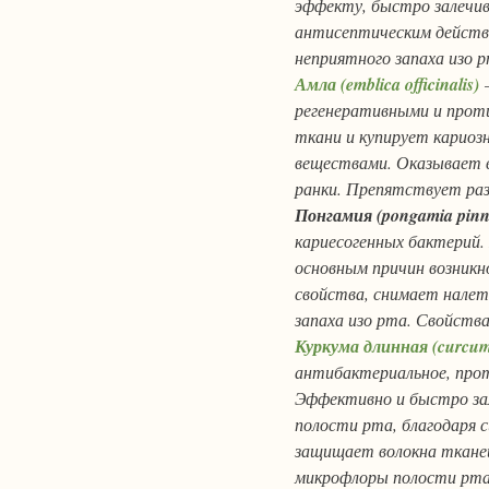
эффекту, быстро залечив
антисептическим действ
неприятного запаха изо 
Амла (emblica officinalis)
—
регенеративными и прот
ткани и купирует кариоз
веществами. Оказывает 
ранки. Препятствует ра
Понгамия (pongamia pinn
кариесогенных бактерий.
основным причин возник
свойства, снимает налет
запаха изо рта. Свойств
Куркума длинная (curcum
антибактериальное, про
Эффективно и быстро зал
полости рта, благодаря
защищает волокна тканей
микрофлоры полости рта.