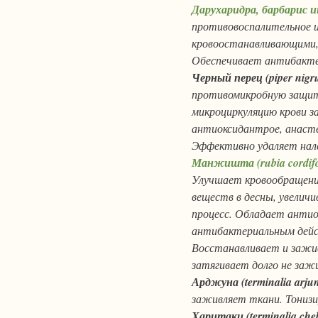
Дарухаридра, барбарис инд
противовоспалительное 
кровоостанавливающими,
Обеспечивает антибакте
Черный перец (piper nig
противомикробную защит
микроциркуляцию крови з
антиоксидантрое, анаст
Эффективно удаляет на
Манжишта (rubia cordifo
Улучшает кровообращени
веществ в десны, увеличи
процесс. Обладает анти
антибактериальным дейс
Восстанавливает и зажи
затягивает долго не заж
Арджуна (terminalia arju
заживляет ткани. Тонизи
Харитаки (terminalia ch