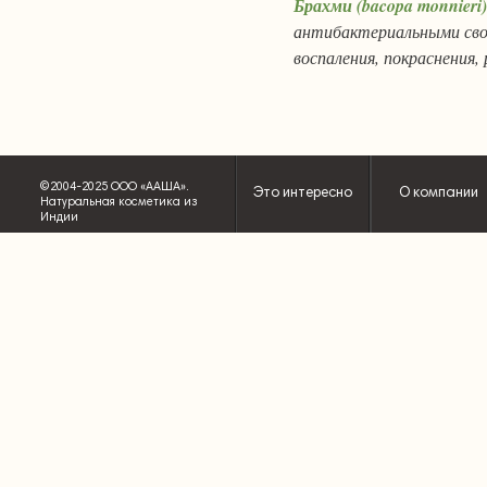
Брахми (bacopa monnieri)
антибактериальными сво
воспаления, покраснения
©2004-2025 ООО «ААША».
Это интересно
О компании
Натуральная косметика из
Индии