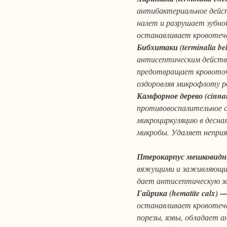
антибактериальное дейс
налет и разрушает зубно
останавливает кровотеч
Бибхитаки (terminalia bel
антисептическим действи
предотвращает кровоточ
оздоровляя микрофлоту р
Камфорное дерево (сinn
противовоспалительное с
микроциркуляцию в десна
микробы. Удаляет неприя
Птерокарпус мешковидный
вяжущими и заживляющим
дает антисептическую 
Гайрика (hematite calx) 
останавливает кровотече
порезы, язвы, обладает 