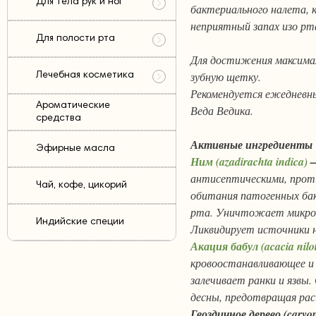
Для тела рук и ног
бактериального налета, к
неприятный запах изо рт
Для полости рта
Для достижения максима
зубную щетку.
Лечебная косметика
Рекомендуется ежедневны
Ароматические
Веда Ведика.
средства
Активные ингредиенты
Эфирные масла
Ним (azadirachta indica)
антисептическими, прот
Чай, кофе, цикорий
обитания патогенных ба
рта. Уничтожает микроб
Индийские специи
Ликвидирует источники н
Акация бабул (acacia nilot
кровоостанавливающее и
залечивает ранки и язвы.
десны, предотвращая рас
Гвоздичное дерево (caryop