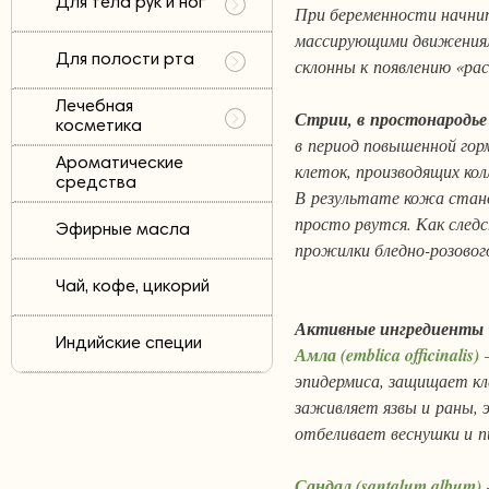
Для тела рук и ног
При беременности начните
массирующими движениями
Для полости рта
склонны к появлению «ра
Лечебная
Стрии, в простонародь
косметика
в период повышенной гор
Ароматические
клеток, производящих ко
средства
В результате кожа стано
просто рвутся. Как след
Эфирные масла
прожилки бледно-розового
Чай, кофе, цикорий
Активные ингредиенты
Индийские специи
Амла (emblica officinalis)
—
эпидермиса, защищает кл
заживляет язвы и раны, 
отбеливает веснушки и 
Сандал (santalum album)