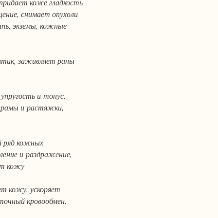
 придает коже гладкость
ение, снимает опухоли
ыпь, экземы, кожные
птик, заживляет раны
упругость и тонус,
шрамы и растяжки,
й ряд кожных
ление и раздражение,
ет кожу
т кожу, ускоряет
точный кровообмен,