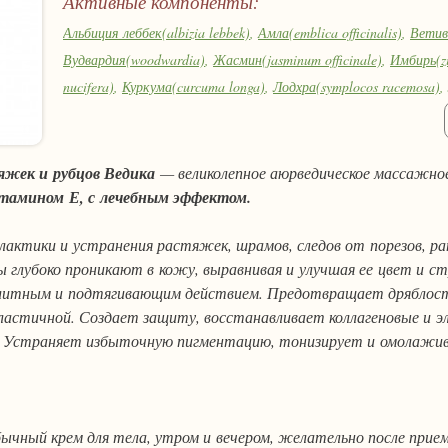
Активные компоненты:
Альбиция леббек(albizia lebbek)
,
Амла(emblica officinalis)
,
Ветиве
Вудвардия(woodwardia)
,
Жасмин(jasminum officinale)
,
Имбирь(zi
nucifera)
,
Куркума(curcuma longa)
,
Лодхра(symplocos racemosa)
,
орехоносный(nelumbium speciosum)
,
Мадука индийская(madhuca 
cordifolia)
,
Миндаль(prunus dulcis)
,
Ним, масло нима
,
Олеандр и
Патанга(caesalpinia sappan)
,
Подсолнечник(helianthus annus)
,
П
яжек и рубцов Ведика
— великолепное аюрведическое массажно
Пунарнава(boerhavia diffusa)
,
Сандал(santalum album)
,
Солодка(h
итамином Е, с лечебным эффектом.
круглая(cyperus scariosus)
,
Трихозант змеевидный(trichosanthus 
актики и устранения растяжек, шрамов, следов от порезов, ран
tenuiflorum)
,
Унаби(zizyphus sinensis)
,
Холарена пушистая(holarr
глубоко проникают в кожу, выравнивая и улучшая ее цвет и с
Шафран(crocus sativus)
тным и подтягивающим действием. Предотвращает дряблость 
 эластичной. Создает защиту, восстанавливает коллагеновые и 
с. Устраняет избыточную пигментацию, тонизирует и омолажи
бычный крем для тела, утром и вечером, желательно после прие