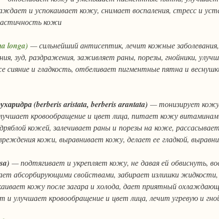
ждает и успокаивает кожу, снимает воспаления, стресс и уст
ластичность кожи
a longa)
— сильнейший антисептик, лечит кожные заболевания
ния, зуд, раздражения, заживляет раны, порезы, гнойники, улу
же сияние и гладкость, отбеливает пигментные пятна и веснушк
харидра (berberis aristata, berberis arantata)
— тонизирует кожу
улучшает кровообращение и цвет лица, питает кожу витаминами
 дряблой кожей, залечивает раны и порезы на коже, рассасывае
реждения кожи, выравнивает кожу, делает ее гладкой, выравн
osa)
— подтягивает и укрепляет кожу, не давая ей обвиснуть, в
дает абсорбирующими свойствами, забирает излишки жидкости,
окаивает кожу после загара и холода, дает приятный охлажда
т и улучшает кровообращение и цвет лица, лечит угревую и гно