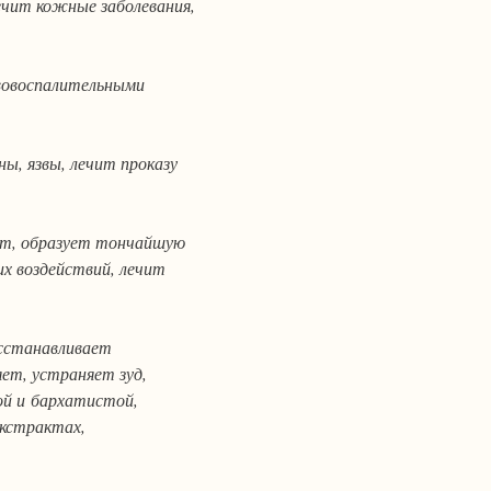
чит кожные заболевания,
вовоспалительными
ы, язвы, лечит проказу
ет, образует тончайшую
их воздействий, лечит
осстанавливает
ет, устраняет зуд,
ой и бархатистой,
экстрактах,