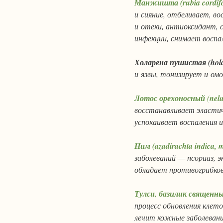
Манжишта (rubia cordifo
и сияние, отбеливает, в
и отеки, антиоксидант, 
инфекции, снимает воспа
Холарена
пушистая (hola
и язвы, тонизирует и о
Лотос орехоносный
(
nel
восстанавливает эласти
успокаивает воспаления 
Ним (azadirachta indica, m
заболеваний — псориаз, 
обладает противогрибко
Тулси
,
базилик священный
процесс обновления клет
лечит кожные заболевани