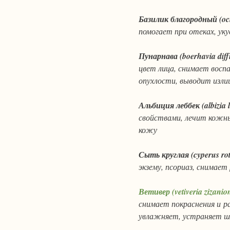
Базилик
благородный
(o
помогает при отеках, ук
Пунарнава
(boerhavia dif
цвет лица, снимает восп
опухлости, выводит изл
Альбиция леббек
(albizia
свойствами, лечит кожны
кожу
Сыть круглая
(cyperus r
экзему, псориаз, снимае
Ветивер
(vetiveria zizanio
снимает покраснения и р
увлажняет, устраняет ш