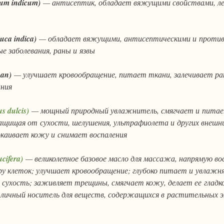
ium indicum)
— антисептик, обладает вяжущими свойствами, ле
uca indica)
— обладает вяжущими, антисептическими и проти
е заболевания, раны и язвы
ppan)
— улучшает кровообращение, питает ткани, залечивает ран
ания
s dulcis)
— мощный природный увлажнитель, смягчает и пита
 защищая от сухости, шелушения, ультрафиолета и других внешн
окаивает кожу и снимает воспаления
ucifera)
— великолепное базовое масло для массажа, напрямую в
 клеток; улучшает кровообращение; глубоко питает и увлажня
 сухость; заживляет трещины, смягчает кожу, делает ее гладк
тличный носитель для веществ, содержащихся в растительных 