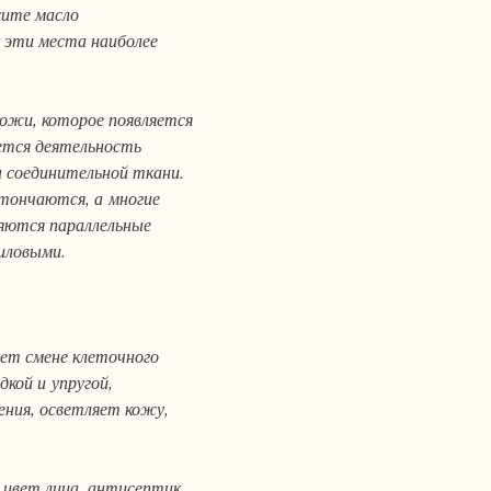
сите масло
к эти места наиболее
кожи, которое появляется
ется деятельность
н соединительной ткани.
стончаются, а многие
ляются параллельные
лиловыми.
ет смене клеточного
кой и упругой,
ения, осветляет кожу,
цвет лица, антисептик,