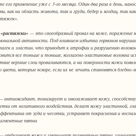
 его применение уже с 3-го месяца. Один-два раза в день, нано
, как на область живота, так и груди, бедер и ягодиц, так ка
стяжек».
е «растяжки»
— это своеобразный провал на коже, поражение 
мональной активности. Под влиянием избытка гормонов наруша
ллаген и эластин, что приводит к атрофии и разрушению волоко
вится все тоньше и тоньше, коллагено-эластиновые волокна и
ствие верхние слои проваливаются, а на поверхности кожи появ
 цвета, которые вскоре, если их не лечить становятся бледно-
 антиоксидант, тонизирует и омолаживает кожу, способству
етки от негативного воздействия, делает кожу эластичной, глад
эффективна от зуда и чесотки, устраняет покраснения и воспал
пигментные пятна
— отбеливает кожу и уменьшает пигментные пятна, улучшает 