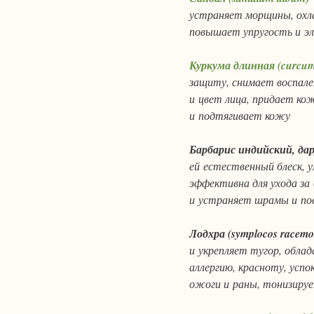
устраняет морщины, охла
повышает упругость и э
Куркума длинная
(curcum
защиту, снимает воспале
и цвет лица, придает ко
и подтягивает кожу
Барбарис
индийский, дару
ей естественный блеск, 
эффективна для ухода за
и устраняет шрамы и пов
Лодхра
(symplocos racem
и укрепляет тугор, обла
аллергию, красноту, усп
ожоги и раны, тонизируе