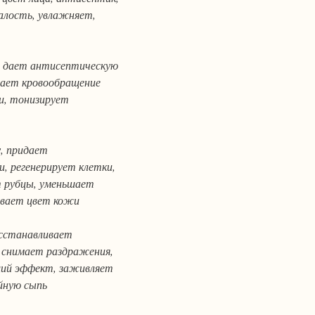
алость, увлажняет,
, дает антисептическую
чшает кровообращение
и, тонизирует
, придает
, регенерирует клетки,
т рубцы, уменьшает
ивает цвет кожи
осстанавливает
 снимает раздражения,
ющий эффект, заживляет
йную сыпь