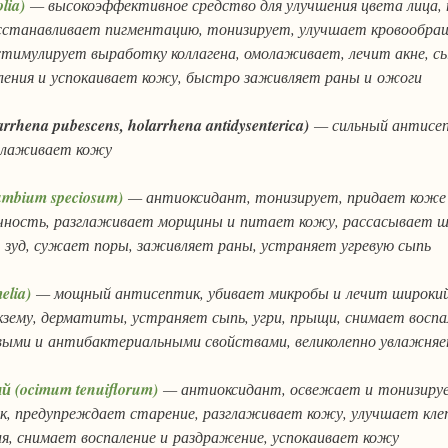
lia)
— высокоэффективное средство для улучшения цвета лица,
осстанавливает пигментацию, тонизирует, улучшает кровообращ
стимулирует выработку коллагена, омолаживает, лечит акне, с
ления и успокаивает кожу, быстро заживляет раны и ожоги
rrhena pubescens, holarrhena antidysenterica)
— сильный антисе
молаживает кожу
umbium speciosum)
— антиоксидант, тонизирует, придает коже 
чность, разглаживает морщины и питает кожу, рассасывает 
и зуд, сужает поры, заживляет раны, устраняет угревую сыпь
elia)
— мощный антисептик, убивает микробы и лечит широки
экзему, дерматиты, устраняет сыпь, угри, прыщи, снимает воспа
выми и антибактериальными свойствами, великолепно увлажня
 (ocimum tenuiflorum)
— антиоксидант, освежает и тонизируе
ок, предупреждает старение, разглаживает кожу, улучшает кле
я, снимает воспаление и раздражение, успокаивает кожу