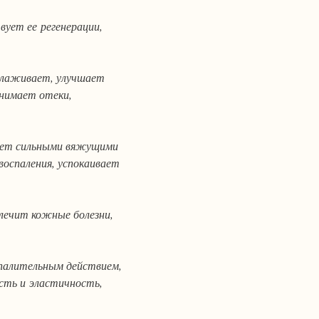
ует ее регенерации,
олаживает, улучшает
снимает отеки,
дает сильными вяжущими
оспаления, успокаивает
ечит кожные болезни,
палительным действием,
сть и эластичность,