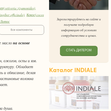
р(vetiveria zizamonides)
,
ngiber officinale)
,
Кокос(cocos
Зарегистрируйтесь на сайте и
Лотос
получите подробную
indica)
,
Манжишта(rubia
информацию об условиях
Все компоненты
ндийский(nerium indicum)
,
сотрудничества и ценах.
онгамия(pongamia pinnata)
,
е масло
на основе
lycirrhiza glabral)
,
Сыть
СТАТЬ ДИЛЕРОМ
cucumerina)
,
Тулси(ocimum
, ожогов, оспы и язв.
hena pubescens)
,
труктуру. Обладает
Каталог INDIALE
и обвисание, делая
эластиновые волокна
вает.
ма душа.