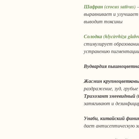
Шафран (crocus sativus)
—
выравнивает и улучшает
выводит токсины
Солодка (hlycirrhiza glabr
стимулирует образование
устранению пигментации,
Вудвардия пышноцветн
Жасмин крупноцветков
раздражение, зуд, грубы
Трихозант змеевидный
(
затягивают и дезинфицир
Унаби, китайский фини
дает антисептическую за