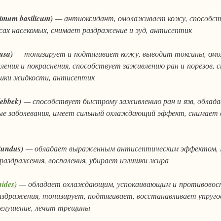
cimum basilicum)
— антиоксидант, омолаживает кожу, способств
усах насекомых, снимает раздражение и зуд, антисептик
fusa)
— тонизирует и подтягивает кожу, выводит токсины, ом
аления и покраснения, способствует заживлению ран и порезов, 
ишки жидкости, антисептик
 lebbek)
— способствует быстрому заживлению ран и язв, обла
е заболевания, имеет сильный охлаждающий эффект, снимает в
otundus)
— обладает выраженным антисептическим эффектом, л
т раздражения, воспаления, убирает излишки жира
nides)
— обладает охлаждающим, успокаивающим и противовос
аздражения, тонизирует, подтягивает, восстанавливает упруго
елушение, лечит трещины