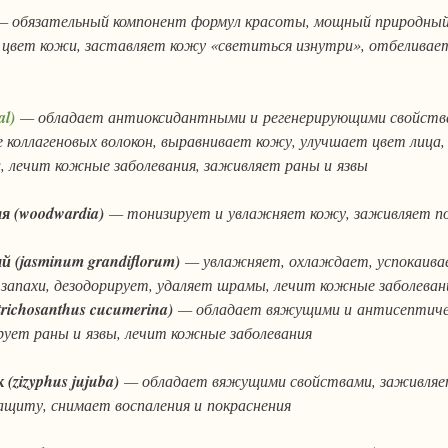
 обязательный компонент формул красоты, мощный природный
 цвет кожи, заставляет кожу «светиться изнутри», отбеливае
al)
— обладает антиоксидантными и регенерирующими свойств
 коллагеновых волокон, выравнивает кожу, улучшает цвет лица
 лечит кожные заболевания, заживляет раны и язвы
ая
(woodwardia)
— тонизирует и увлажняет кожу, заживляет по
ый
(jasminum grandiflorum)
— увлажняет, охлаждает, успокаивае
е запахи, дезодорирует, удаляет шрамы, лечит кожные заболеван
trichosanthus cucumerina)
— обладает вяжущими и антисептиче
ует раны и язвы, лечит кожные заболевания
к
(zizyphus jujuba)
— обладает вяжущими свойствами, заживляет
щиту, снимает воспаления и покраснения