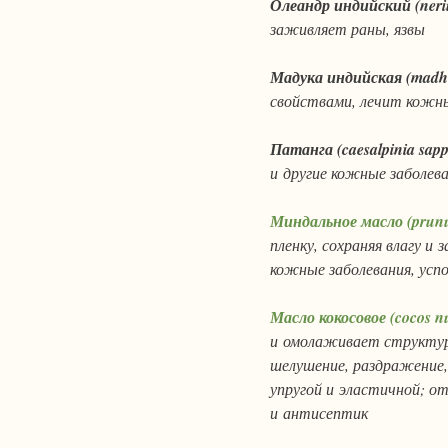
Олеандр индийский
(ner
заживляет раны, язвы
Мадука индийская
(madh
свойствами, лечит кожны
Патанга
(caesalpinia sa
и другие кожные заболев
Миндальное масло
(prunu
пленку, сохраняя влагу и
кожные заболевания, усп
Масло кокосовое
(cocos n
и омолаживает структуру
шелушение, раздражение,
упругой и эластичной; о
и антисептик