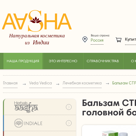
Натуральная косметика
Ваша страна:
Купит
Индии
из
Россия
НАША ПРОДУКЦИЯ
ЭТО ИНТЕРЕСНО
СПРАВОЧНИК ТРАВ
О 
Главная
Veda Vedica
Лечебная косметика
Бальзам СТР
Бальзам СТ
головной б