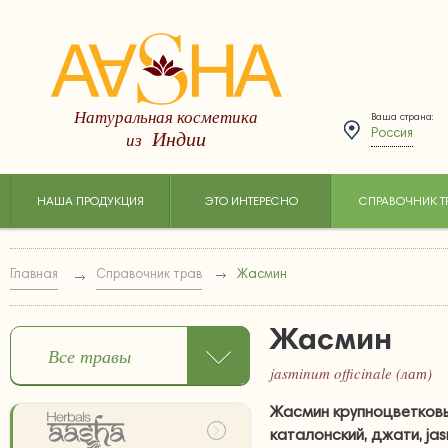
Натуральная косметика
Ваша страна:
Индии
из
Россия
НАША ПРОДУКЦИЯ
ЭТО ИНТЕРЕСНО
СПРАВОЧНИК Т
Главная
Справочник трав
Жасмин
Жасмин
Все травы
jasminum officinale (лат)
Жасмин крупноцветковы
каталонский, джати, jasm