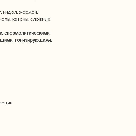
, индол, жасмон,
нолы, кетоны, сложные
и, спазмолитическими,
щими, тонизирующими,
ктации