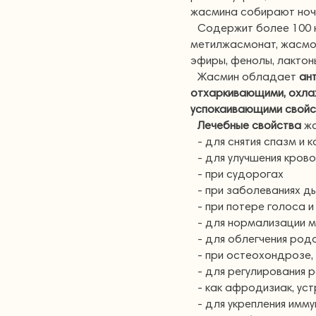
жасмина собирают ноч
Содержит более 100 к
метилжасмонат, жасмол
эфиры, фенолы, лактоны
Жасмин обладает
ан
отхаркивающими, охла
успокаивающими свойс
Лечебные свойства
жа
- для снятия спазм и
- для улучшения кро
- при судорогах
- при заболеваниях д
- при потере голоса 
- для нормализации м
- для облегчения род
- при остеохондрозе,
- для регулирования 
- как афродизиак, ус
- для укрепления имм