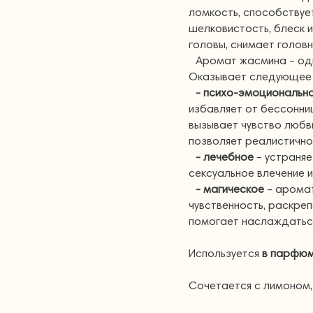
ломкость, способствуе
шелковистость, блеск 
головы, снимает головн
Аромат жасмина – од
Оказывает следующее 
- психо-эмоциональн
избавляет от бессонниц
вызывает чувство любви
позволяет реалистично
- лечебное
– устраняе
сексуальное влечение и
- магическое
– аромат
чувственность, раскре
помогает наслаждатьс
Используется
в парфюм
Сочетается с лимоном,