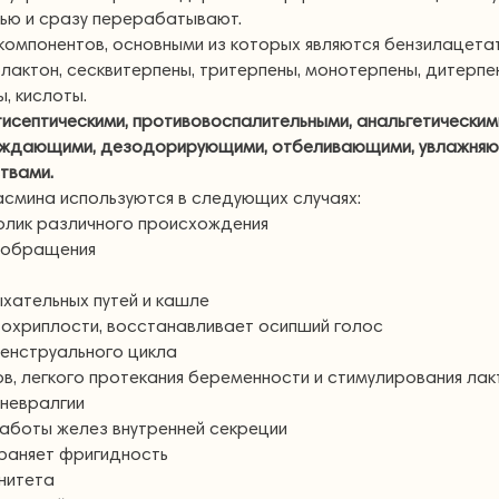
ью и сразу перерабатывают.
омпонентов, основными из которых являются бензилацетат
актон, сесквитерпены, тритерпены, монотерпены, дитерпе
, кислоты.
тисептическими, противовоспалительными, анальгетическим
ждающими, дезодорирующими, отбеливающими, увлажняю
твами.
смина используются в следующих случаях:
 колик различного происхождения
вообращения
ыхательных путей и кашле
и охриплости, восстанавливает осипший голос
енструального цикла
ов, легкого протекания беременности и стимулирования ла
 невралгии
работы желез внутренней секреции
траняет фригидность
унитета