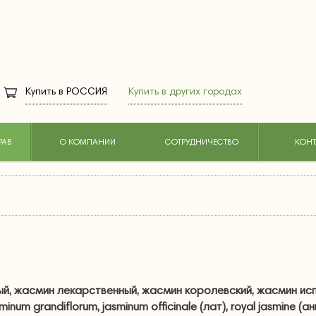
Купить в
РОССИЯ
Купить в других городах
РАВ
О КОМПАНИИ
СОТРУДНИЧЕСТВО
КОНТ
й, жасмин лекарственный, жасмин королевский, жасмин ис
inum grandiflorum, jasminum officinale (лат), royal jasmine (ан