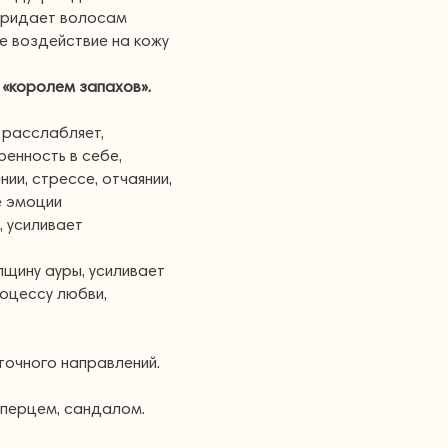
 Придает волосам
 воздействие на кожу
т
«королем
запахов».
и расслабляет,
ренность в себе,
ии, стрессе, отчаянии,
е эмоции
, усиливает
щину ауры, усиливает
оцессу любви,
точного направлений.
 перцем, сандалом.