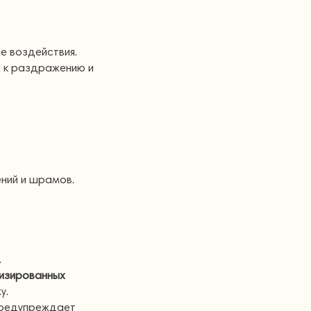
е воздействия.
й к раздражению и
ений и шрамов.
.
лизированных
у.
предупреждает