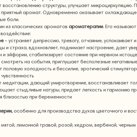
т восстановлению структуры, улучшает микроциркуляцию.
и приятный аромат. Одновременно оказывает охлаждающее
ые боли.
ин из классических ароматов
ароматерапии
. Его называю
воздействие:
ое
– устраняет депрессию, тревогу, отчаяние, успокаивает 
ы и страха, вдохновляет, поднимает настроение, дает уве
 и эйфории, стабилизирует состояние при нервном истощен
 смотреть на события, приглушает бесполезные негативны
т половую холодность и бессилие, эротический стимулятор
 чувственность
 медитации, дающий умиротворение, восстанавливает тол
пощает стыдливые натуры, придает легкость и гармонию пр
я близостью при беременности
ерии,
особенно для производства духов цветочного и вос
 мятой, лимонной травой, розой, кедром, вербеной, черным