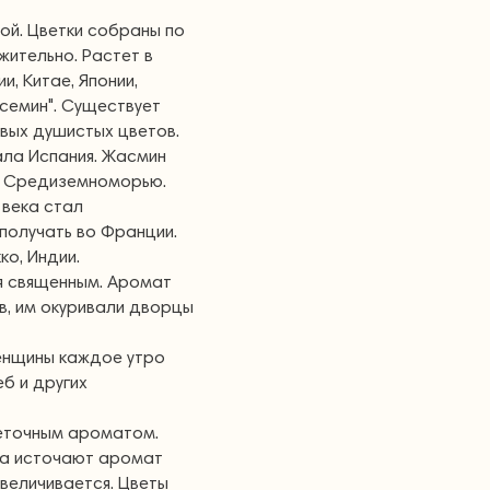
ной. Цветки собраны по
жительно. Растет в
и, Китае, Японии,
ясемин". Существует
ивых душистых цветов.
ала Испания. Жасмин
му Средиземноморью.
 века стал
получать во Франции.
о, Индии.
я священным. Аромат
в, им окуривали дворцы
енщины каждое утро
б и других
веточным ароматом.
на источают аромат
увеличивается. Цветы