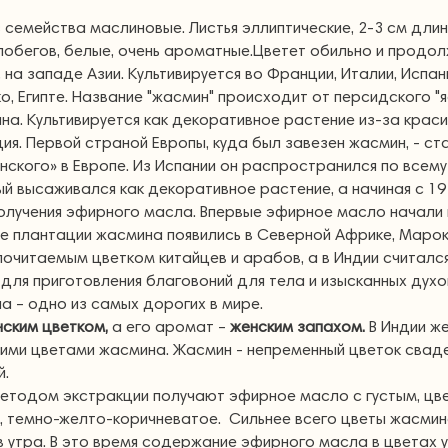
з семейства маслиновые. Листья эллиптические, 2-3 см дли
побегов, белые, очень ароматные.Цветет обильно и продол
 на западе Азии. Культивируется во Франции, Италии, Испани
о, Египте. Название "жасмин" происходит от персидского "
на. Культивируется как декоративное растение из-за крас
ия. Первой страной Европы, куда был завезен жасмин, - ст
анского» в Европе. Из Испании он распространился по все
й высаживался как декоративное растение, а начиная с 19
получения эфирного масла. Впервые эфирное масло начали 
 плантации жасмина появились в Северной Африке, Марокк
очитаемым цветком китайцев и арабов, а в Индии считалс
для приготовления благовоний для тела и изысканных духо
а – одно из самых дорогих в мире.
ским цветком,
а его аромат –
женским запахом.
В Индии ж
ми цветами жасмина. Жасмин - непременный цветок сваде
й.
методом экстракции получают эфирное масло с густым, ц
е, темно-желто-коричневатое. Сильнее всего цветы жасми
в утра. В это время содержание эфирного масла в цветах 