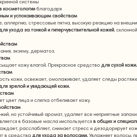
окринной системы
в косметологии
благодаря
ьным и успокаивающим свойствам
 аллергию, стрессовые пятна, высокую реакцию на внешни
для ухода за тонкой и гиперчувствительной кожей
, склонно
ойствам
ания, экзему, дерматоз.
твам
асыщает кожу влагой. Прекрасное средство
для сухой кожи.
ствам
ость кожи, освежает, омолаживает, удаляет следы растяж
для зрелой и увядающей кожи.
йствам
ет цвет лица и слегка отбеливает кожу.
войствам
кий, но устойчивый аромат, удаляет все неприятные запахи
ляется в базовые масла ииспользуется
в общих и специа
аждает, расслабляет, снимает стресс и дезодорирует кож
т в средства
для ухода за волосами.
Увлажняет волосы, 