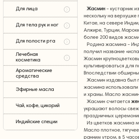
Для лица
Жасмин
– кустарник и
нескольку на верхушке 
Китае, на севере Индии,
Для тела рук и ног
Алжире, Турции, Марокк
более 200 видов жасми
Для полости рта
Родина жасмина – Инд
получил название «исп
Лечебная
Жасмин крупноцветковы
косметика
культивироваться для 
Ароматические
Впоследствии обширные
средства
Жасмин издавна был п
жасмина использовали 
Эфирные масла
и храмы. Масло жасмин
Жасмин считается
жен
Чай, кофе, цикорий
украшают волосы свежи
праздничных церемони
Индийские специи
Из цветков жасмина 
Масло плотное, тягуче
ранним утром, в 5 часо