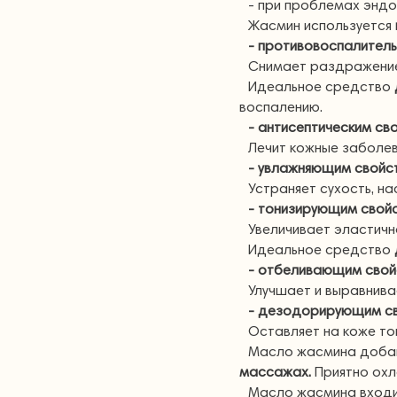
- при проблемах энд
Жасмин используется
- противовоспалител
Снимает раздражение,
Идеальное средство
воспалению.
- антисептическим св
Лечит кожные заболев
- увлажняющим свойс
Устраняет сухость, н
- тонизирующим свой
Увеличивает эластичн
Идеальное средство
- отбеливающим сво
Улучшает и выравнива
- дезодорирующим с
Оставляет на коже тон
Масло жасмина добав
массажах.
Приятно охл
Масло жасмина входи