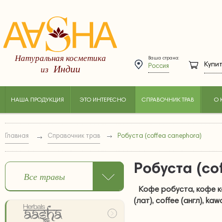
Натуральная косметика
Ваша страна:
Купит
Индии
из
Россия
НАША ПРОДУКЦИЯ
ЭТО ИНТЕРЕСНО
СПРАВОЧНИК ТРАВ
О 
Главная
Справочник трав
Робуста (coffea canephora)
Робуста (co
Все травы
Кофе робуста, кофе ко
(лат),
coffee (англ), kawa