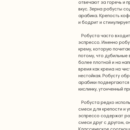
отвечают за горечь и п
вкус. Зерна робусты с
арабика. Крепость коф
и бодрит и стимулирует
Робуста часто входит
эспрессо. Именно робус
крему, которую почита
потому, что дубильные
более плотной и на нап
время как крема на чис
нестойкая. Робусту об
арабики подвергаются 
кислинку, утонченный п
Робуста редко исполь
смеси для крепости и у
эспрессо содержат роб
смеси друг с другом, о
Классическое соотноше