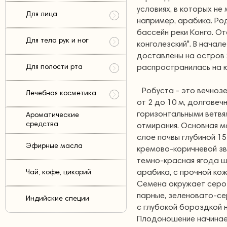
условиях, в которых не
Для лица
например, арабика. Ро
бассейн реки Конго. От
Для тела рук и ног
конголезский". В нача
доставлены на остров 
Для полости рта
распространилась на ю
Робуста - это вечноз
Лечебная косметика
от 2 до 10 м, долговеч
горизонтальными ветвя
Ароматические
средства
отмирания. Основная 
слое почвы глубиной 15
Эфирные масла
кремово-коричневой зве
темно-красная ягода ш
арабика, с прочной кож
Чай, кофе, цикорий
Семена окружает серо
парные, зеленовато-се
Индийские специи
с глубокой бороздкой 
Плодоношение начинаетс