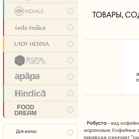
ТОВАРЫ, СО
И
I
Робуста
- вид кофейн
мареновые. Кофейные зе
Для волос
переводе означает "сил