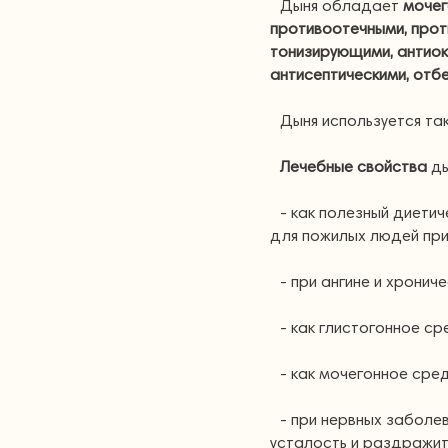
Дыня обладает
мочег
противоотечными, прот
тонизирующими, антиок
антисептическими, отб
Дыня используется т
Лечебные свойства
ды
- как полезный диетич
для пожилых людей при
- при ангине и хронич
- как глистогонное ср
- как мочегонное сре
- при нервных заболе
усталость и раздражит