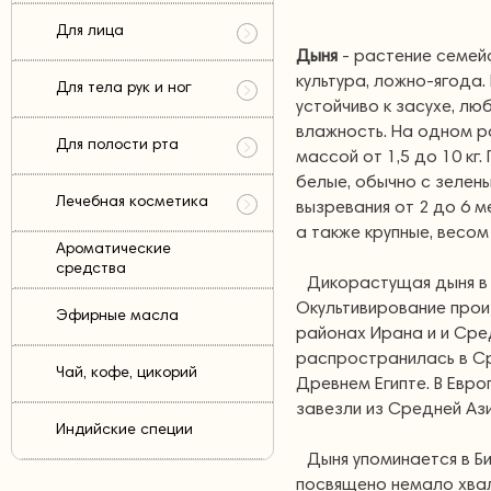
Для лица
Дыня
- растение семейс
культура, ложно-ягода.
Для тела рук и ног
устойчиво к засухе, лю
влажность. На одном р
Для полости рта
массой от 1,5 до 10 кг
белые, обычно с зелен
Лечебная косметика
вызревания от 2 до 6 м
а также крупные, весом 
Ароматические
средства
Дикорастущая дыня в 
Окультивирование прои
Эфирные масла
районах Ирана и и Сред
распространилась в Ср
Чай, кофе, цикорий
Древнем Египте. В Евро
завезли из Средней Ази
Индийские специи
Дыня упоминается в Б
посвящено немало хвал