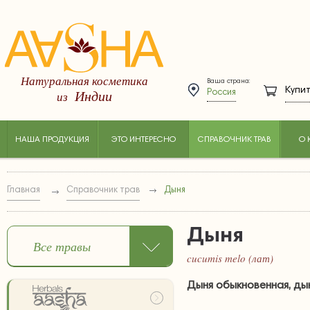
Натуральная косметика
Ваша страна:
Купит
Индии
из
Россия
НАША ПРОДУКЦИЯ
ЭТО ИНТЕРЕСНО
СПРАВОЧНИК ТРАВ
О 
Главная
Справочник трав
Дыня
Дыня
Все травы
cucumis melo (лат)
Дыня обыкновенная, дын