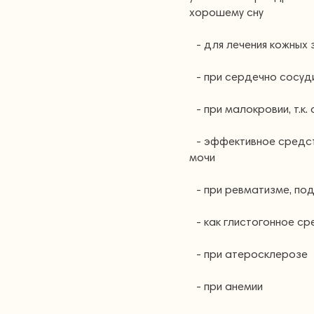
хорошему сну
- для лечения кожных
- при сердечно сосуд
- при малокровии, т.к
- эффективное средст
мочи
- при ревматизме, по
- как глистогонное с
- при атеросклерозе
- при анемии