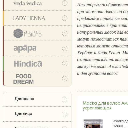
Некоторым особняком сто
при этом они довольно д
предлагаем травяные маск
неприхотливы в хранении 
натуральных масок для в
могут похвастаться нали
которым можно отнести
Хербалс и Леди Хенна. М
охарактеризовать как ср
маску для волос Амла Лед
и для густоты волос.
Для волос
Маска для волос Ам
укрепляющая
Для лица
Маска дл
Хенна —