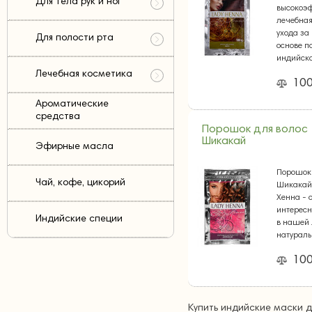
Для тела рук и ног
высокоэ
лечебная
ухода за
Для полости рта
основе п
индийск
Лечебная косметика
100
Ароматические
средства
Порошок для волос
Шикакай
Эфирные масла
Порошок 
Чай, кофе, цикорий
Шикакай
Хенна - 
интересн
Индийские специи
в нашей
натурал
100
Купить индийские маски д