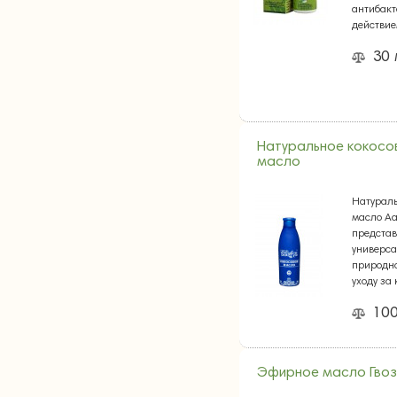
антибак
действие
30
Натуральное кокосо
масло
Натураль
масло А
представ
универса
природно
уходу за
10
Эфирное масло Гво