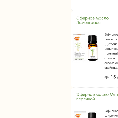
Эфирное масло
Лемонграсс
Эфирное
лемонгр
(цитроне
ценилось
приятны
аромат с
освежаю
свойств
15
Эфирное масло Мят
перечной
Эфирное
широким