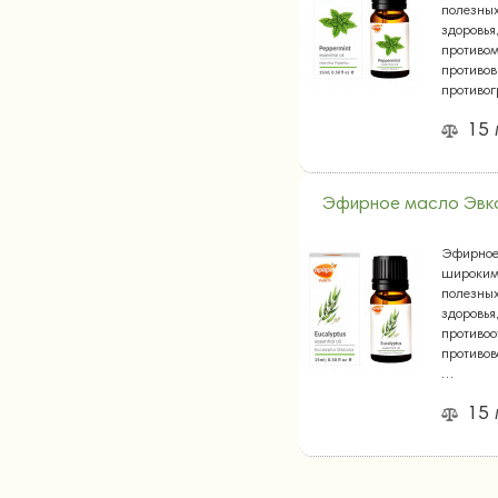
полезных
здоровья
противом
противов
противо
15
Эфирное масло Эвк
Эфирное
широким
полезных
здоровья
противоо
противов
…
15