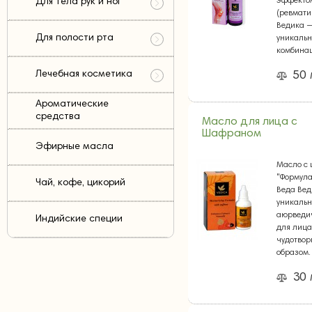
эффекто
Для тела рук и ног
(ревмати
Ведика 
Для полости рта
уникаль
комбина
Лечебная косметика
50
Ароматические
средства
Масло для лица с
Шафраном
Эфирные масла
Масло с
"Формула
Чай, кофе, цикорий
Веда Вед
уникальн
аюрведи
Индийские специи
для лица
чудотво
образом
30