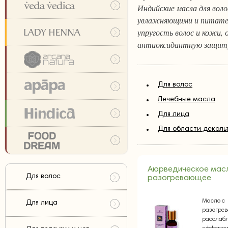
Индийские масла для вол
увлажняющими и питате
упругость волос и кожи,
антиоксидантную защиту
Для волос
Лечебные масла
Для лица
Для области деколь
Аюрведическое мас
Для волос
разогревающее
Масло с
Для лица
разогре
расслаб