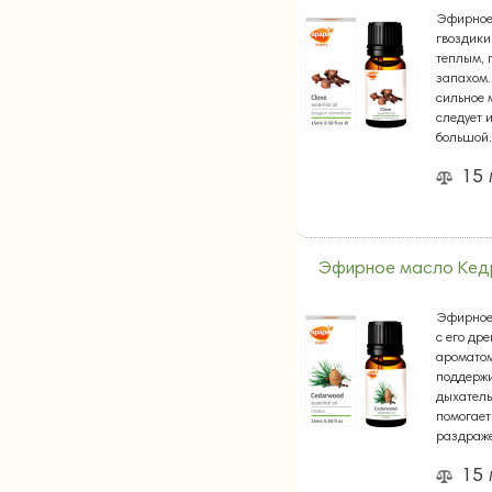
Эфирное
гвоздики
теплым,
запахом.
сильное 
следует 
большо
15
Эфирное масло Кед
Эфирное
с его др
аромато
поддержи
дыхатель
помогает
раздраж
15