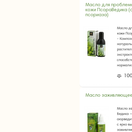
Масло для проблем
кожи ПсораВедика (
псориаза)
Масло д
кожи Пс
- Композ
натурал
растител
экстракт
способст
нормали
10
Масло заживляюще
Масло з
Ведика 
аюрведи
с ярко в
заживля