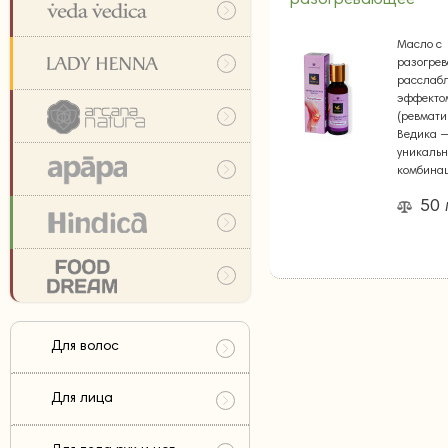
разогревающее
Масло с
разогре
расслаб
эффекто
(ревмати
Ведика 
уникаль
комбина
50
Для волос
Для лица