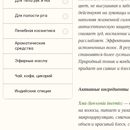
Для тела рук и ног
цвет, не высушивая и за
действуют на луковицы и
Для полости рта
наполняя жизненной сило
антисептическую защиту
Лечебная косметика
снимает зуд, воспаление
расслабляет. Эффективно
Ароматические
истонченных волос. В ре
средства
становятся более густым
Природный тоник и кондиц
Эфирные масла
придает им сияние и блес
Чай, кофе, цикорий
Активные ингредиенты
Индийские специи
Хна (lawsonia inermis)
— 
на волосы, питает и увл
микроциркуляцию, смягча
объем и красивый блеск,