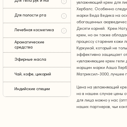
Для тела рук и ног
увлажняющий крем для ли
Хербалс. Особенно следу
Для полости рта
марки Веда Ведика на осн
обогащенных аюрведичес
Десяти корней. Крем Нат
Лечебная косметика
крем, но он также облад
процессу старения кожи л
Ароматические
средства
Куркумой, который не тол
эффективно защищает от 
Эфирные масла
«увлажняющие крем гели д
морщин марки Ааша Херба
Чай, кофе, цикорий
Матриксил-3000, лучшее 
Цена на увлажняющий кре
Индийские специи
но в нашем случае цены о
для лица можно у нас (опт
наших партнеров, чьи кон