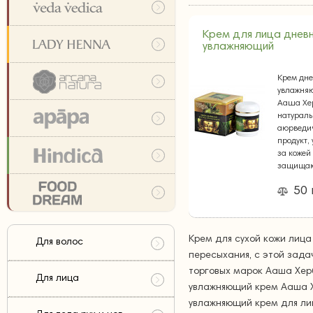
Крем для лица днев
увлажняющий
Крем дн
увлажня
Ааша Хе
натурал
аюрведи
продукт,
за кожей
защища
50 
Крем для сухой кожи лица
Для волос
пересыхания, с этой зад
торговых марок Ааша Херб
Для лица
увлажняющий крем Ааша Х
увлажняющий крем для ли