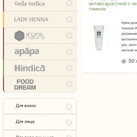
антивозрастной с ч
тмином
Крем для
тмином 
увлажняе
витамини
рук, раз
мелкие 
50 
Для волос
Для лица