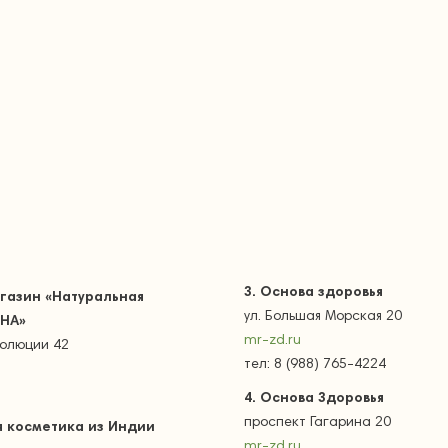
3.
Основа здоровья
газин «Натуральная
ул. Большая Морская 20
SHA»
mr-zd.ru
волюции 42
тел: 8 (988) 765-4224
4.
Основа Здоровья
проспект Гагарина 20
я косметика из Индии
mr-zd.ru