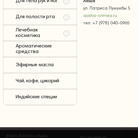
Для тела рук и ног
Ааша"
ул. Патриса Лумумбы 5
aasha-crimea.ru
Для полости рта
тел: +7 (978) 040-0965
Лечебная
косметика
Ароматические
средства
Эфирные масла
Чай, кофе, цикорий
Индийские специи
©2004-2025 ООО «ААША».