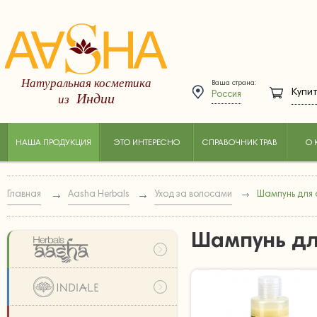
Натуральная косметика
Ваша страна:
Купит
Индии
из
Россия
НАША ПРОДУКЦИЯ
ЭТО ИНТЕРЕСНО
СПРАВОЧНИК ТРАВ
О 
Главная
Aasha Herbals
Уход за волосами
Шампунь для 
Шампунь дл