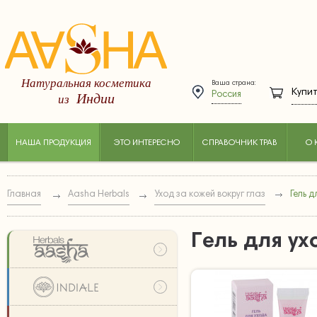
Натуральная косметика
Ваша страна:
Купит
Индии
из
Россия
НАША ПРОДУКЦИЯ
ЭТО ИНТЕРЕСНО
СПРАВОЧНИК ТРАВ
О 
Главная
Aasha Herbals
Уход за кожей вокруг глаз
Гель д
Гель для ух