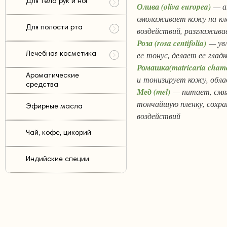
Для тела рук и ног
Олива (oliva europea)
— ан
омолаживает кожу на кл
Для полости рта
воздействий, разглажив
Роза (rosa centifolia)
— увл
ее тонус, делает ее глад
Лечебная косметика
Ромашка(matricaria chamo
Ароматические
и тонизирует кожу, обл
средства
Мед (mel)
— питает, смяг
тончайшую пленку, сохр
Эфирные масла
воздействий
Чай, кофе, цикорий
Индийские специи