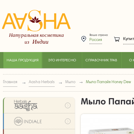
Натуральная косметика
Ваша страна:
Купит
Индии
из
Россия
НАША ПРОДУКЦИЯ
ЭТО ИНТЕРЕСНО
СПРАВОЧНИК ТРАВ
О 
Главная
Aasha Herbals
Мыло
Мыло Папайя Honey Dew
Мыло Папай