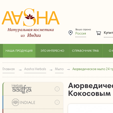
Натуральная косметика
Ваша страна:
Купит
Индии
из
Россия
НАША ПРОДУКЦИЯ
ЭТО ИНТЕРЕСНО
СПРАВОЧНИК ТРАВ
О 
Главная
Aasha Herbals
Мыло
Аюрведическое мыло 24 т
Аюрведичес
Кокосовым