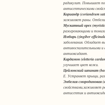
радикулит. Повышает п
антисептическими свойс
Кориандр (coriandrum sat
заживляет раны. Отбели
Мускатный орех (myristic
разогревающими и тониз
Имбирь (zingiber officinale
заболевания. Обладает 
антивоспалительными и
антиоксидант.
Кардамон (eletteria card
улучшает цвет кожи.
Цейлонский шпинат (bas
Е. Устраняет прыщи, раз
Эмбелия смородиновая (em
свойствами,заживляет 
антисептик и антиоксид