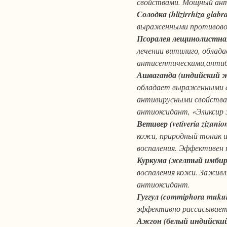
свойствами. Мощный ан
Солодка (hlizirrhiza glabra
выраженными противово
Псоралея лещинолистная (p
лечении витилиго, обла
антисептическими,анти
Ашваганда (индийский же
обладает выраженными 
антивирусными свойства
антиоксидант, «Эликсир 
Ветивер (vetiveria zizanio
кожи, природный тоник 
воспаления. Эффективен
Куркума (желтый имбирь, 
воспаления кожи. Зажив
антиоксидант.
Гуггул (commiphora mukul
эффективно рассасывает 
Ажгон (белый индийский