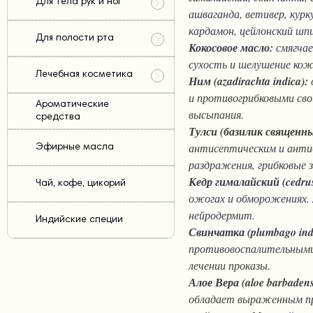
Для тела рук и ног
ашваганда, ветивер, курк
кардамон, цейлонский шп
Для полости рта
Кокосовое масло:
смягчае
сухость и шелушение кож
Лечебная косметика
Ним (azadirachta indica):
и противогрибковыми св
Ароматические
высыпания.
средства
Тулси (базилик священны
антисептическим и анти
Эфирные масла
раздражения, грибковые з
Кедр гималайский (cedrus
Чай, кофе, цикорий
ожогах и обморожениях. 
нейродермит.
Индийские специи
Свинчатка (plumbago ind
противовоспалительными
лечении проказы.
Алое Вера (aloe barbadens
обладает выраженным п